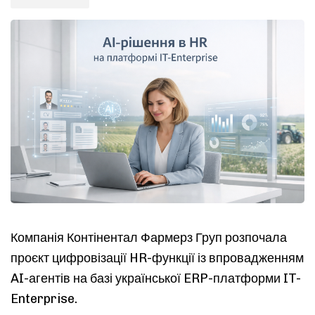
Компанія Контінентал Фармерз Груп розпочала
проєкт цифровізації HR-функції із впровадженням
AI-агентів на базі української ERP-платформи IT-
Enterprise.
Type and hit enter