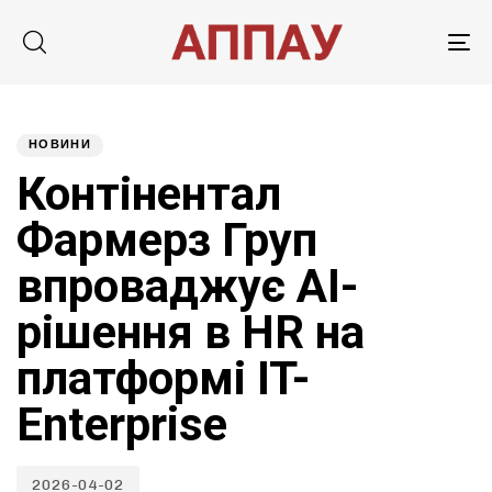
Tog
nav
Published
PUBLISHED
on:
IN:
НОВИНИ
Контінентал
Фармерз Груп
впроваджує AI-
рішення в HR на
платформі IT-
Enterprise
2026-04-02