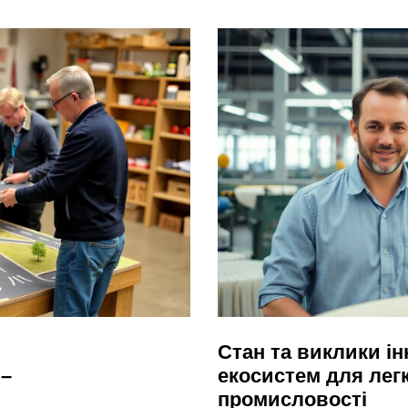
Стан та виклики і
 –
екосистем для легк
промисловості