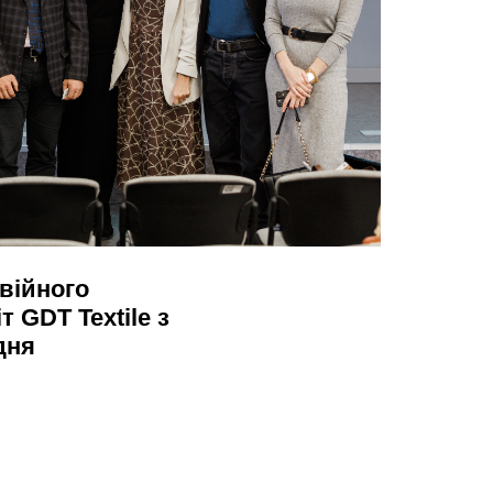
війного
 GDT Textile з
дня