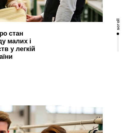
scroll
ро стан
ду малих і
тв у легкій
аїни