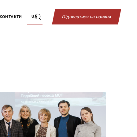
П
і
д
п
и
с
а
т
и
с
я
н
а
н
о
в
и
н
и
UA
КОНТАКТИ