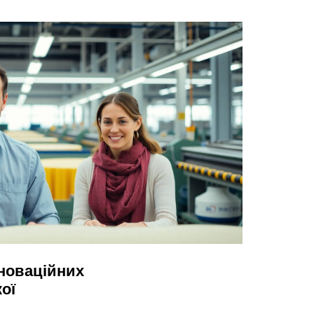
нноваційних
ої