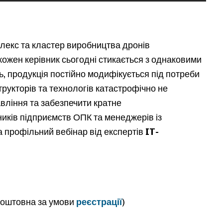
лекс та кластер виробництва дронів
ожен керівник сьогодні стикається з однаковими
, продукція постійно модифікується під потреби
трукторів та технологів катастрофічно не
авління та забезпечити кратне
иків підприємств ОПК та менеджерів із
а профільний вебінар від експертів
IT-
коштовна за умови
реєстрації
)