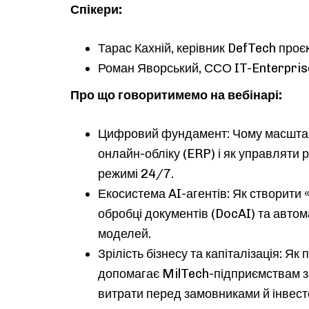
Спікери:
Тарас Кахній, керівник DefTech проє
Роман Яворський, ССО IT-Enterpris
Про що говоритимемо на вебінарі:
Цифровий фундамент: Чому масштаб
онлайн-обліку (ERP) і як управляти
режимі 24/7.
Екосистема AI-агентів: Як створити
обробці документів (DocAI) та авто
моделей.
Зрілість бізнесу та капіталізація: Я
допомагає MilTech-підприємствам 
витрати перед замовниками й інвест