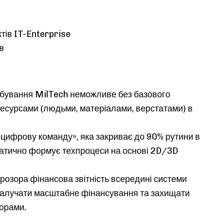
ктів IT-Enterprise
e
ування MilTech неможливе без базового
 ресурсами (людьми, матеріалами, верстатами) в
 «цифрову команду», яка закриває до 90% рутини в
матично формує техпроцеси на основі 2D/3D
к прозора фінансова звітність всередині системи
залучати масштабне фінансування та захищати
орами.