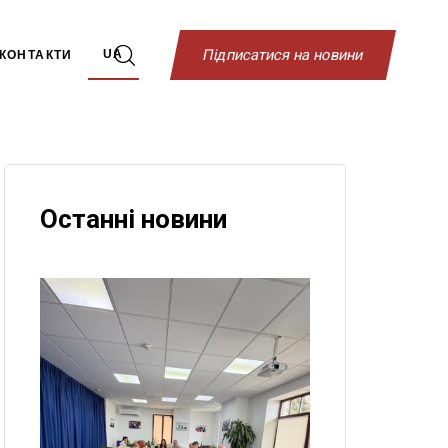
П
і
д
п
и
с
а
т
и
с
я
н
а
н
о
в
и
н
и
UA
КОНТАКТИ
Останні новини