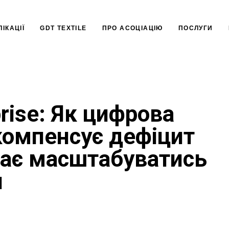
ІКАЦІЇ
GDT TEXTILE
ПРО АСОЦІАЦІЮ
ПОСЛУГИ
prise: Як цифрова
компенсує дефіцит
гає масштабуватись
я