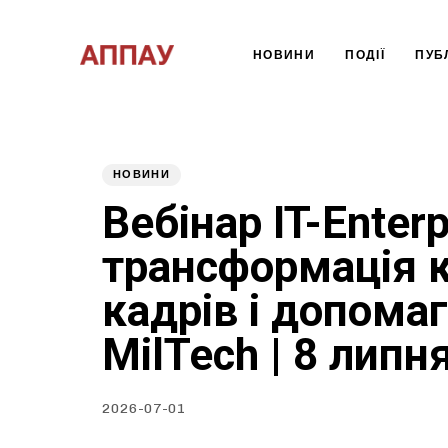
НОВИНИ
ПОДІЇ
ПУБЛ
Type and hit enter
НОВИНИ
Published
PUBLISHED
Вебінар IT-Enter
on:
IN:
трансформація 
кадрів і допома
MilTech | 8 липн
2026-07-01