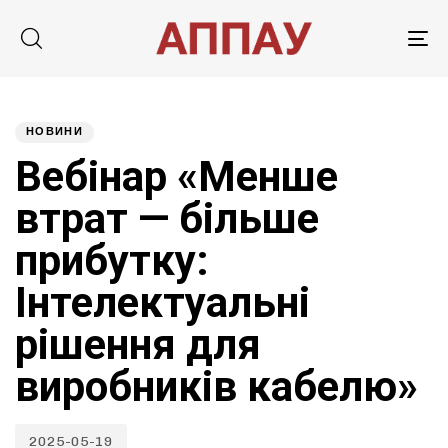
Tog
nav
Published
PUBLISHED
on:
IN:
НОВИНИ
Вебінар «Менше
втрат — більше
прибутку:​
Інтелектуальні
рішення для
виробників кабелю»
2025-05-19