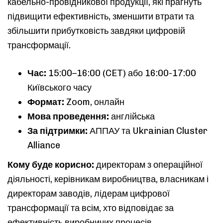
кабельно-провідникової продукції, які прагнуть
Type and hit enter
підвищити ефективність, зменшити втрати та
збільшити прибутковість завдяки цифровій
трансформації.​
Час:
15:00–16:00 (CET)​ або 16:00-17:00
Київського часу
Формат:
Zoom, онлайн​
Мова проведення:
англійська​
За підтримки:
АППАУ та Ukrainian Cluster
Alliance
Кому буде корисно:​
директорам з операційної
діяльності​, керівникам виробництва​, власникам і
директорам заводів​, лідерам цифрової
трансформації та всім, хто відповідає за
ефективність виробничих процесів.​