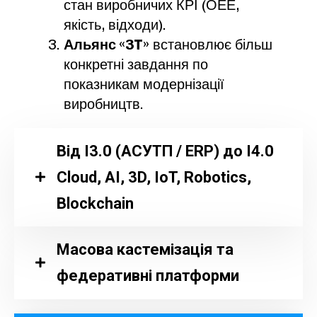
стан виробничих КРІ (ОЕЕ,
якість, відходи).
Альянс «3T»
встановлює більш
конкретні завдання по
показникам модернізації
виробництв.
Від І3.0 (АСУТП / ERP) до І4.0
Cloud, AI, 3D, IoT, Robotics,
Blockchain
Масова кастемізація та
федеративні платформи