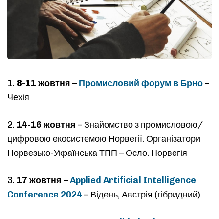
1.
8-11 жовтня
–
Промисловий форум в Брно
–
Чехія
2.
14-16 жовтня
– Знайомство з промисловою/
цифровою екосистемою Норвегії. Організатори
Type and hit enter
Норвезько-Українська ТПП – Осло. Норвегія
3.
17 жовтня
–
Applied Artificial Intelligence
Conference 2024
– Відень, Австрія (гібридний)