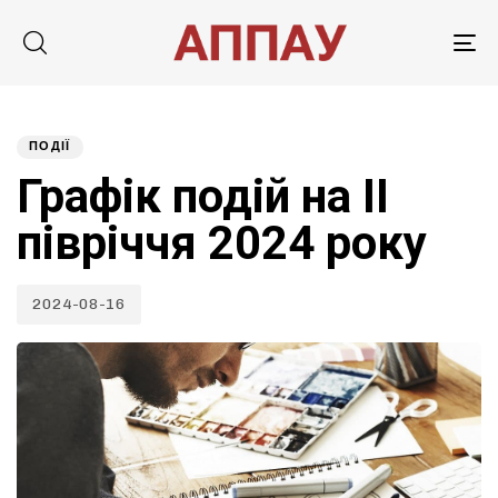
Tog
nav
Published
PUBLISHED
on:
IN:
ПОДІЇ
Графік подій на ІІ
півріччя 2024 року
2024-08-16