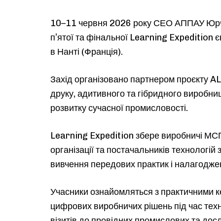
10–11 червня 2026 року СЕО АППАУ Юр
п’ятої та фінальної Learning Expedition 
в Нанті (Франція).
Захід організовано партнером проєкту A
друку, адитивного та гібридного виробн
розвитку сучасної промисловості.
Learning Expedition збере виробничі МСП
організації та постачальників технологій 
вивчення передових практик і налагодже
Учасники ознайомляться з практичними 
цифрових виробничих рішень під час техн
візитів до провідних промислових та досл