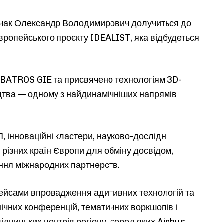
чак Олександр Володимирович долучиться до
європейського проєкту IDEALIST, яка відбудеться
LBATROS GIE та присвячено технологіям 3D-
ицтва — одному з найдинамічніших напрямів
, інноваційні кластери, науково-дослідні
з різних країн Європи для обміну досвідом,
ння міжнародних партнерств.
кейсами впровадження адитивних технологій та
ічних конференцій, тематичних воркшопів і
ідницьких центрів регіону, серед яких Airbus