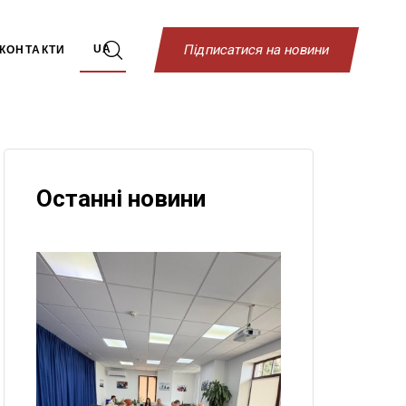
П
і
д
п
и
с
а
т
и
с
я
н
а
н
о
в
и
н
и
UA
КОНТАКТИ
Останні новини