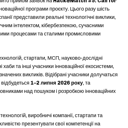
крито прийом заявок на
Hack&Match #5: Call for
новаційної програми проєкту. Цього разу шість
 Іспанії представили реальні технологічні виклики,
чним інтелектом, кібербезпекою, сучасними
чими процесами та сталими промисловими
хнологій, стартапи, МСП, науково-дослідні
ні хаби та інші учасники інноваційної екосистеми,
значених викликів. Відібрані учасники долучаться
й відбудеться
1–2 липня 2026 року
, та
овниками над пошуком і розробкою інноваційних
ехнологій, виробничі компанії, стартапи та
жливістю презентувати свої компетенції на