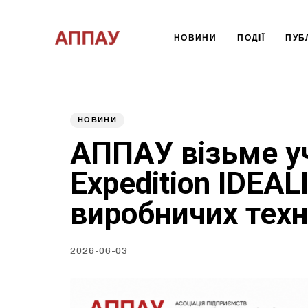
НОВИНИ
ПОДІЇ
ПУБЛ
Type and hit enter
НОВИНИ
Published
PUBLISHED
АППАУ візьме уч
on:
IN:
Expedition IDEAL
виробничих техн
2026-06-03