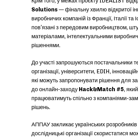
Крім того, у межах проєкту IDEALIST від
Solutions
— фінальну хвилю відкритої ін
виробничих компаній із Франції, Італії та
пов’язані з передовим виробництвом, шту
матеріалами, інтелектуальними виробни
рішеннями.
До участі запрошуються постачальники те
організації, університети, EDIH, інновацій
які можуть запропонувати рішення для за
до онлайн-заходу
Hack&Match #5
, яки
працюватимуть спільно з компаніями-зам
рішень.
АППАУ закликає українських розробників т
дослідницькі організації скористатися мо