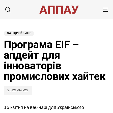
Tog
nav
Published
PUBLISHED
on:
IN:
ФАНДРЕЙЗИНГ
Програма EIF –
апдейт для
інноваторів
промислових хайтек
2022-04-22
15 квітня на вебінарі для Українського