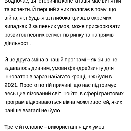
Водночас, ця історична констатація має винятки
та аспекти. Й перший з них полягає в тому, що
війна, як і будь-яка глибока криза, в окремих
випадках й за певних умов, може прискорювати
розвиток певних сегментів ринку та напрямів
діяльності.
Й це друга зміна в нашій програмі – як би це не
здавалось дивним, умови фандрейзингу для
інноваторів зараз набагато кращі, ніж були в
2021. Просто по тій причині, що нас підтримує
весь цивілізований світ. Тобто, в сфері грантових
програм відкриваються вікна можливостей, яких
Type and hit enter
раніше взагалі не було.
Третє й головне – використання цих умов