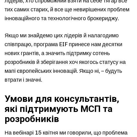
лідерів, хто спроможний взяти на себе тягар все
тих самих старих, й все ще невирішених проблем
інноваційного та технологічного брокериджу.
Якщо ми знайдемо цих лідерів й налагодимо
співпрацю, програма EIF принесе нам десятки
нових грантів, а значить підтримку сотень
розробників й зберігання хоч якогось статусу на
мапі європейських інновацій. Якщо ні, – будуть
втрати і значні.
Умови для консультантів,
які підтримують МСП та
розробників
На вебінарі 15 квітня ми говорили, що проблема