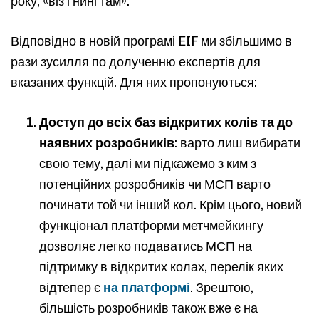
року, «віз і нині там».
Відповідно в новій програмі EIF ми збільшимо в
рази зусилля по долученню експертів для
вказаних функцій. Для них пропонуються:
Доступ до всіх баз відкритих колів та до
наявних розробників
: варто лиш вибирати
свою тему, далі ми підкажемо з ким з
потенційних розробників чи МСП варто
починати той чи інший кол. Крім цього, новий
функціонал платформи метчмейкингу
дозволяє легко подаватись МСП на
підтримку в відкритих колах, перелік яких
відтепер є
на платформі
. Зрештою,
більшість розробників також вже є на