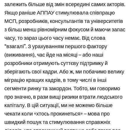
залежить більше від змін всередині самих акторів.
Якщо раніше АППАУ стимулювала співпрацю
МСП, розробників, консультантів та університетів
з більш менш рівномірним фокусом й маючи запас
часу, то зараз цього часу немає. Від слова
“взагалі”. З урахуванням першого фактору
(виживання), час йде на місяці – або наші
розробники отримують суттєву підтримку й
зберігають свої кадри. Або ж, ми побачимо велику
міграцію кращих кадрів, в тому числі в інші
сегменти ринку та закордон. Тобто, ми говоримо
про значно, в рази вищі ризики втрати людського
капіталу. В цій ситуації, ми не можемо більше
чекати коли «хтось прокинеться» – мова про
швидкий пошук та стимулювання справжніх