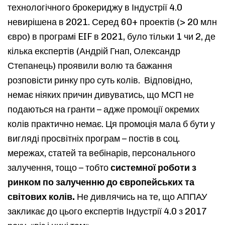
технологічного брокериджу в Індустрії 4.0
невирішена в 2021. Серед 60+ проектів (> 20 млн
євро) в програмі EIF в 2021, було тільки 1 чи 2, де
кілька експертів (Андрій Гнап, Олександр
Степанець) проявили волю та бажання
розповісти ринку про суть колів. Відповідно,
немає ніяких причин дивуватись, що МСП не
подаються на гранти – адже промоції окремих
колів практично немає. Ця промоція мала б бути у
вигляді просвітніх програм – постів в соц.
мережах, статей та вебінарів, персонального
залучення, тощо – тобто
системної роботи з
ринком по залученню до європейських та
світових колів.
Не дивлячись на те, що АППАУ
закликає до цього експертів Індустрії 4.0 з 2017