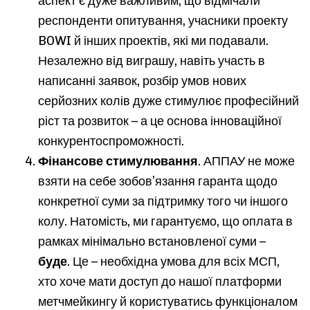
аспект є дуже важливим, що відмічали
респонденти опитування, учасники проекту
BOWI й інших проектів, які ми подавали.
Незалежно від виграшу, навіть участь в
написанні заявок, розбір умов нових
серйозних колів дуже стимулює професійний
ріст та розвиток – а це основа інноваційної
конкурентоспроможності.
Фінансове стимулювання
. АППАУ не може
взяти на себе зобов’язання гаранта щодо
конкретної суми за підтримку того чи іншого
колу. Натомість, ми гарантуємо, що оплата в
рамках мінімально встановленої суми –
буде
. Це – необхідна умова для всіх МСП,
хто хоче мати доступ до нашої платформи
метчмейкингу й користуватись функціоналом