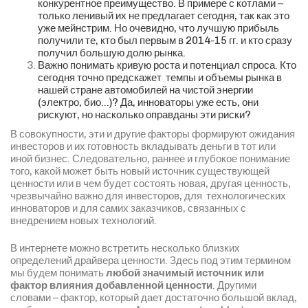
конкурентное преимущество. В примере с котлами –
только ленивый их не предлагает сегодня, так как это
уже мейнстрим. Но очевидно, что лучшую прибыль
получили те, кто был первым в 2014-15 гг. и кто сразу
получил большую долю рынка.
Важно понимать кривую роста и потенциал спроса. Кто
сегодня точно предскажет темпы и объемы рынка в
нашей стране автомобилей на чистой энергии
(электро, био…)? Да, инноваторы уже есть, они
рискуют, но насколько оправданы эти риски?
В совокупности, эти и другие факторы формируют ожидания
инвесторов и их готовность вкладывать деньги в тот или
иной бизнес. Следовательно, раннее и глубокое понимание
того, какой может быть новый источник существующей
ценности или в чем будет состоять новая, другая ценность,
чрезвычайно важно для инвесторов, для технологических
инноваторов и для самих заказчиков, связанных с
внедрением новых технологий.
В интернете можно встретить несколько близких
определений драйвера ценности. Здесь под этим термином
мы будем понимать
любой значимый источник или
фактор влияния добавленной ценности
. Другими
словами – фактор, который дает достаточно большой вклад,