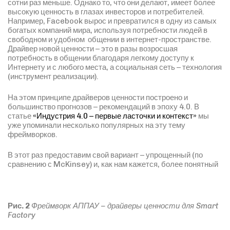
сотни раз меньше. Однако то, что они делают, имеет более
высокую ценность в глазах инвесторов и потребителей.
Например, Facebook вырос и превратился в одну из самых
богатых компаний мира, используя потребности людей в
свободном и удобном общении в интернет-пространстве.
Драйвер новой ценности – это в разы возросшая
потребность в общении благодаря легкому доступу к
Интернету и с любого места, а социальная сеть – технология
(инструмент реализации).
На этом принципе драйверов ценности построено и
большинство прогнозов – рекомендаций в эпоху 4.0. В
статье
«Индустрия 4.0 – первые ласточки и контекст»
мы
уже упоминали несколько популярных на эту тему
фреймворков.
В этот раз предоставим свой вариант – упрощенный (по
сравнению с McKinsey) и, как нам кажется, более понятный
Рис. 2
Фреймворк АППАУ – драйверы ценности для Smart
Factory