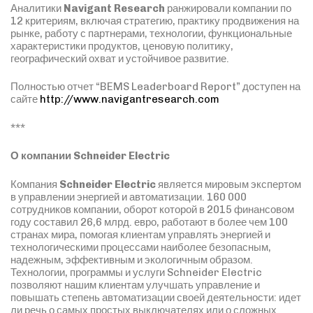
Аналитики
Navigant Research
ранжировали компании по
12 критериям, включая стратегию, практику продвижения на
рынке, работу с партнерами, технологии, функциональные
характеристики продуктов, ценовую политику,
географический охват и устойчивое развитие.
Полностью отчет “BEMS Leaderboard Report” доступен на
сайте
http://www.navigantresearch.com
***
О компании Schneider Electric
Компания
Schneider Electric
является мировым экспертом
в управлении энергией и автоматизации. 160 000
сотрудников компании, оборот которой в 2015 финансовом
году составил 26,6 млрд. евро, работают в более чем 100
странах мира, помогая клиентам управлять энергией и
технологическими процессами наиболее безопасным,
надежным, эффективным и экологичным образом.
Технологии, программы и услуги Schneider Electric
позволяют нашим клиентам улучшать управление и
повышать степень автоматизации своей деятельности: идет
ли речь о самых простых выключателях или о сложных