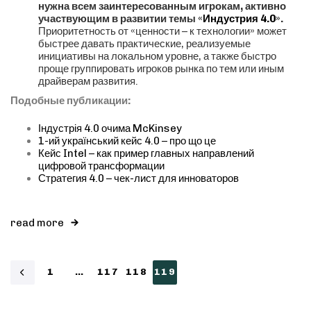
нужна всем заинтересованным игрокам, активно
участвующим в развитии темы «
Индустрия 4.0
».
Приоритетность от «ценности – к технологии» может
быстрее давать практические, реализуемые
инициативы на локальном уровне, а также быстро
проще группировать игроков рынка по тем или иным
драйверам развития.
Подобные публикации:
Індустрія 4.0 очима McKinsey
1-ий український кейс 4.0 – про що це
Кейс Intel – как пример главных направлений
цифровой трансформации
Стратегия 4.0 – чек-лист для инноваторов
read more
1
…
117
118
119