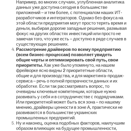
Например, во многих случаях, углубленная аналитика
данных уже доступна сегодня в большинстве
приложений – и тем более, с потенциалом наших ИТ-
разработчиков и интеграторов. Однако без фокуса на
этой области предприятия могут просто терять время и
деньги, выбирая дорогие западные решения, размывая
фокус на других областях инвестиций или просто не
замечая того, что уже есть – доступно в ряде случаев в
существующих решениях.
Рассмотрение драйверов по всему предприятию
(всем бизнес-процессам) позволяет увидеть
общие черты и оптимизировать свой путь, свои
приоритеты.
Как уже было упомянуто, на нашем
фрейворке ясно видны 2 приоритетные области,
общие и для производства, и для маркетинга-продаж-
сервиса – речь о полной прозрачности данных и их
обработке. Если так рассматривать вопрос, то
очевидны ключевые компетенции, которые нужно
развивать у себя и в сотрудничестве с подрядчиками.
Или приоритетной может быть вся зона – по нашему
мнению, драйверы ценности в зоне А, практически не
развиваются в большинстве украинских
промышленных предприятий.
Ну и наконец, оценка подобных факторов, наилучшим
образом влияющих на будущее промышленности,