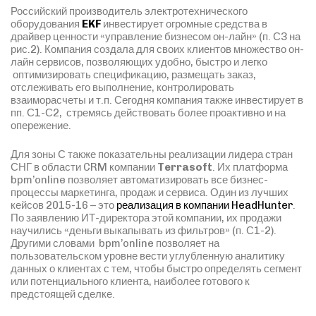
Российский производитель электротехнического
оборудования
EKF
инвестирует огромные средства в
драйвер ценности «управление бизнесом он-лайн» (п. С3 на
рис.2). Компания создала для своих клиентов множество он-
лайн сервисов, позволяющих удобно, быстро и легко
оптимизировать спецификацию, размещать заказ,
отслеживать его выполнение, контролировать
взаиморасчеты и т.п. Сегодня компания также инвестирует в
пп. С1-С2, стремясь действовать более проактивно и на
опережение.
Для зоны С также показательны реализации лидера стран
СНГ в области CRM компании
Terrasoft
. Их платформа
bpm’online позволяет автоматизировать все бизнес-
процессы маркетинга, продаж и сервиса. Один из лучших
кейсов 2015-16 – это
реализация в компании HeadHunter
.
По заявлению ИТ-директора этой компании, их продажи
научились «деньги выкапывать из фильтров» (п. С1-2).
Другими словами bpm’online позволяет на
пользовательском уровне вести углубленную аналитику
данных о клиентах с тем, чтобы быстро определять сегмент
или потенциального клиента, наиболее готового к
предстоящей сделке.