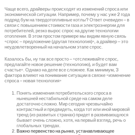
Чаще всего, драйверы происходят из изменений спроса или
экономической ситуации. Например, почему у нас уже 2 года
подряд бум на твердотопливные котлы? Ответ очевиден – в
связи с повышением стоимости газа и электроэнергии для
потребителей, резко вырос спрос на другие технологии
отопления. В этом простом примере мы видим явную связь
«спрос – предложение (другая технология)», а драйвер – это
неудовлетворенный на начальном этапе спрос.
Казалось бы, ну так все просто – «отслеживайте спрос,
предлагайте новое решение (технологию), и будет вам
счастье». Однако на деле все сложнее. Как минимум, 3
фактора влияют на понимание ситуации в связке «изменение
спроса – новая технология»
Понять изменения потребительского спроса в
нынешней нестабильной среде на самом деле
достаточно сложно. Мир сегодня чрезвычайно
контрастный и предвидеть, когда тот или иной мировой
тренд (из развитых странах) придет в развивающуюся
бывает очень сложно, хотя, на первый взгляд, речь о
глобальных трендах.
Важно первенство на рынке, устанавливающее