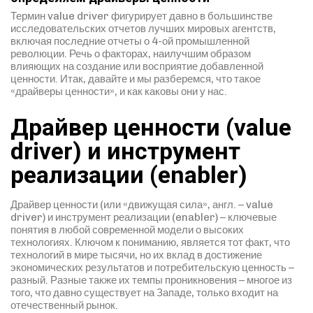
Термин value driver фигурирует давно в большинстве
исследовательских отчетов лучших мировых агентств,
включая последние отчеты о 4-ой промышленной
революции. Речь о факторах, наилучшим образом
влияющих на создание или восприятие добавленной
ценности. Итак, давайте и мы разберемся, что такое
«драйверы ценности», и как каковы они у нас.
Драйвер ценности (value
driver) и инструмент
реализации (enabler)
Драйвер ценности (или «движущая сила», англ. – value
driver) и инструмент реализации (enabler) – ключевые
понятия в любой современной модели о высоких
технологиях. Ключом к пониманию, является тот факт, что
технологий в мире тысячи, но их вклад в достижение
экономических результатов и потребительскую ценность –
разный. Разные также их темпы проникновения – многое из
того, что давно существует на Западе, только входит на
отечественный рынок.