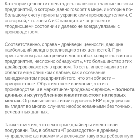
Категории ценности слева здесь включают главные вызовы
предприятий, о которых давно говорят в мире, и которые по-
большому счету приняты украинскими производителями. С
оговоркой, что зоны А и С находятся чаще всего в
«подвисшем» состоянии и далеко не всегда увязаны с
производством.
Соответственно, справа – драйверы ценности, дающие
наибольший вклад в реализацию этих ценностей. При
пристальном рассмотрении в масштабах конкретно взятого
предприятия, несложно обнаружить, что большинство этих
драйверов окажется в красном. То есть, инвестиции в эти
области еще слишком слабые, как и осознание
менеджментом предприятий того, что эти области –
приоритетные. Обратим также внимание, что и в
производстве, и в маркетинге-продажах-сервисе, –
полнота
данных и их углубленная аналитика стоят на первых
местах.
Огромные инвестиции в уровень ERP предприятия
выглядят во многих случаях необоснованными без точных,
релеватных данных.
Также отметим, что некоторые драйверы имеют свои
подуровни. Так, в области «Производство» в драйвер
«управление активами» мы включаем такую затребованную