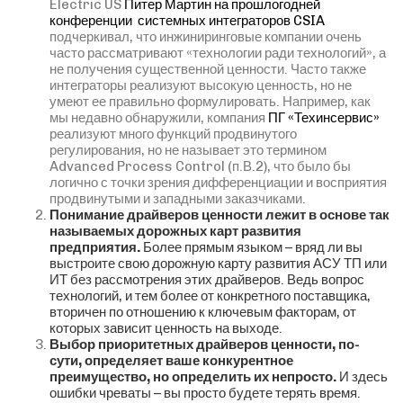
Electric US
Питер Мартин на прошлогодней
конференции системных интеграторов CSIA
подчеркивал, что инжиниринговые компании очень
часто рассматривают «технологии ради технологий», а
не получения существенной ценности. Часто также
интеграторы реализуют высокую ценность, но не
умеют ее правильно формулировать. Например, как
мы недавно обнаружили, компания
ПГ «Техинсервис»
реализуют много функций продвинутого
регулирования, но не называет это термином
Advanced Process Control (п.В.2), что было бы
логично с точки зрения дифференциации и восприятия
продвинутыми и западными заказчиками.
Понимание драйверов ценности лежит в основе так
называемых дорожных карт развития
предприятия.
Более прямым языком – вряд ли вы
выстроите свою дорожную карту развития АСУ ТП или
ИТ без рассмотрения этих драйверов. Ведь вопрос
технологий, и тем более от конкретного поставщика,
вторичен по отношению к ключевым факторам, от
которых зависит ценность на выходе.
Выбор приоритетных драйверов ценности, по-
сути, определяет ваше конкурентное
преимущество, но определить их непросто.
И здесь
ошибки чреваты – вы просто будете терять время.