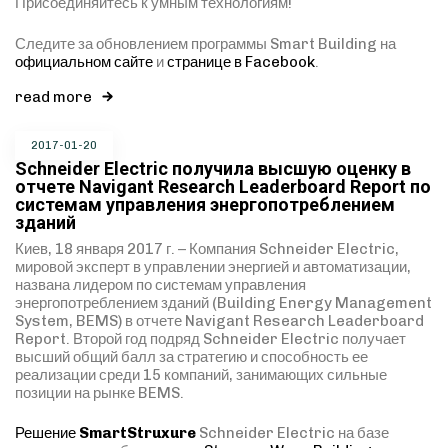
Присоединяйтесь к умным технологиям!
Следите за обновлением программы Smart Building на
официальном сайте
и
странице в Facebook
.
read more
2017-01-20
Schneider Electric получила высшую оценку в
отчете Navigant Research Leaderboard Report по
системам управления энергопотреблением
зданий
Киев, 18 января 2017 г. – Компания Schneider Electric,
мировой эксперт в управлении энергией и автоматизации,
названа лидером по системам управления
энергопотреблением зданий (Building Energy Management
System, BEMS) в отчете Navigant Research Leaderboard
Report. Второй год подряд Schneider Electric получает
высший общий балл за стратегию и способность ее
реализации среди 15 компаний, занимающих сильные
Type and hit enter
позиции на рынке BEMS.
Решение
SmartStruxure
Schneider Electric на базе