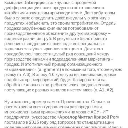
Компания
Interpipe
столкнулась с проблемой
дифференциации своих продуктов по отношению к
китайским и азиатским производителям. Дистрибуторам
было сложно определить даже визуальную разницу в
продуктах и объяснить это своим потребителям. Отделы
продажи зарубежных филиалов потребовали от
производственников обеспечить другую маркировку –
видимые различия труб. В результате было принято
решение о внедрении в производство специальных
торцевых заглушек ярко-желтого цвета. Для этого
понадобилось провести целый ряд совещаний между
производственниками и подразделениями маркетинга –
продаж. И это типичный пример организационного
«выравнивания» (alignment) в понимании того, что же нужно
рынку (п. А 3). В эпоху 4.0 культура выравнивания, кроме
подобных орг. мероприятий, будет базироваться на
обработке данных о потребительских предпочтениях,
поступающих с разных каналов и источников (п. А1, А2).
Ну и наконец, пример самого Производства. Серьезно
рассматривая вызов управления разнородными и
многочисленными приложениями на уровне АСУ –ИТ
предприятия, руководство
«АрселорМиттал Кривой Рог»
поставило в 2015 году ряд вопросов по стандартизации
моделей информационных обменов на предприятии. Идея в