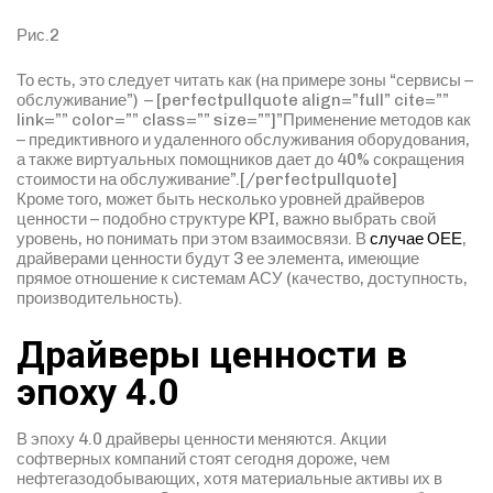
Рис.2
То есть, это следует читать как (на примере зоны “сервисы –
обслуживание”) – [perfectpullquote align=”full” cite=””
link=”” color=”” class=”” size=””]”Применение методов как
– предиктивного и удаленного обслуживания оборудования,
а также виртуальных помощников дает до 40% сокращения
стоимости на обслуживание”.[/perfectpullquote]
Кроме того, может быть несколько уровней драйверов
ценности – подобно структуре KPI, важно выбрать свой
уровень, но понимать при этом взаимосвязи. В
случае ОЕЕ
,
драйверами ценности будут 3 ее элемента, имеющие
прямое отношение к системам АСУ (качество, доступность,
производительность).
Драйверы ценности в
эпоху 4.0
В эпоху 4.0 драйверы ценности меняются. Акции
софтверных компаний стоят сегодня дороже, чем
нефтегазодобывающих, хотя материальные активы их в