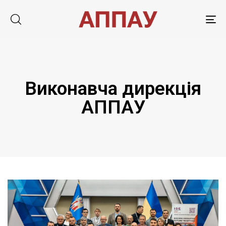
Tog
nav
Виконавча дирекція
АППАУ