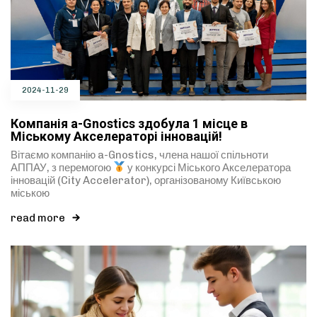
2024-11-29
Компанія a-Gnostics здобула 1 місце в
Міському Акселераторі інновацій!
Вітаємо компанію a-Gnostics, члена нашої спільноти
АППАУ, з перемогою
у конкурсі Міського Акселератора
інновацій (City Accelerator), організованому Київською
міською
read more
Type and hit enter