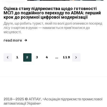
Оцінка стану підприємства щодо готовності
МСП до подвійного переходу по ADMA: перший
крок до розумної цифрової модернізації
Друге, що робить турист, який по волі долі опинився посеред
лісу з картою в руках — намагається прив’язатися до
місцевості.
read more
1
2
3
4
…
119
2018—2025 © АППАУ, «Асоціація підприємств промислової
автоматизації України»